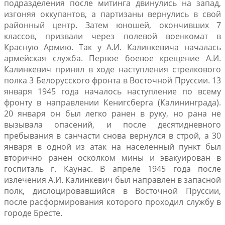
подразделения после митинга двинулись на запад,
изгоняя оккупантов, а партизаны вернулись в свой
районный центр. Затем юношей, окончивших 7
классов, призвали через полевой военкомат в
Красную Армию. Так у А.И. Калинкевича началась
армейская служба. Первое боевое крещение А.И.
Калинкевич принял в ходе наступления стрелкового
полка 3 Белорусского фронта в Восточной Пруссии. 13
января 1945 года началось наступление по всему
фронту в направлении Кенигсберга (Калининграда).
20 января он был легко ранен в руку, но рана не
вызывала опасений, и после десятидневного
пребывания в санчасти снова вернулся в строй, а 30
января в одной из атак на населенный пункт был
вторично ранен осколком мины и эвакуирован в
госпиталь г. Каунас. В апреле 1945 года после
излечения А.И. Калинкевич был направлен в запасной
полк, дислоцировавшийся в Восточной Пруссии,
после расформирования которого проходил службу в
городе Бресте.