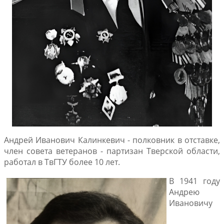
Андрей Иванович Калинкевич - полковник в отставке,
член совета ветеранов - партизан Тверской области,
работал в ТвГТУ более 10 лет.
В 1941 году
Андрею
Ивановичу