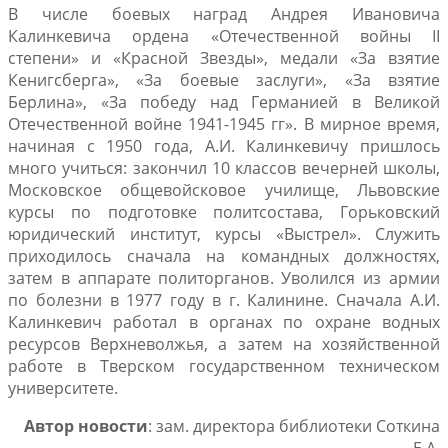
В числе боевых наград Андрея Ивановича
Калинкевича ордена «Отечественной войны II
степени» и «Красной Звезды», медали «За взятие
Кенигсберга», «За боевые заслуги», «За взятие
Берлина», «За победу над Германией в Великой
Отечественной войне 1941-1945 гг». В мирное время,
начиная с 1950 года, А.И. Калинкевичу пришлось
много учиться: закончил 10 классов вечерней школы,
Московское общевойсковое училище, Львовские
курсы по подготовке политсостава, Горьковский
юридический институт, курсы «Выстрел». Служить
приходилось сначала на командных должностях,
затем в аппарате политорганов. Уволился из армии
по болезни в 1977 году в г. Калинине. Сначала А.И.
Калинкевич работал в органах по охране водных
ресурсов Верхневолжья, а затем на хозяйственной
работе в Тверском государственном техническом
университете.
Автор новости
: зам. директора библиотеки Соткина