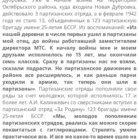
Дубровка. Уже в начале войны на территории
Октябрьского района, куда входила Новая Дубровка,
действовало 3 партизанских отряда, а в феврале 1942
года их стало 13, объединенных в 123 партизанскую
бригаду имени 25-летия БССР. Из воспоминаний:
«Из
нашей деревни в числе первых ушел в партизаны
мой отец, до войны работавший заместителем
директора МТС. К началу войны мне и моим
друзьям исполнилось по 15 лет, мы окончили
семь классов. Сразу в партизаны нас не взяли,
сказали подрасти. Но партизанское движение в
районе все расширялось, и как раньше парни
уходили в армию, так теперь они шли в
партизаны»
. Партизанские отряды пополняли свои
ряды за счет молодежи, которой исполнилось 17 и
более лет. А.И. Калинкевич со сверстниками вступил в
партизанский отряд «За Родину» 123 бригады имени
25-летия БССР.
«Мы, молодое пополнение
партизанских отрядов, рвались как можно скорее
поквитаться с гитлеровцами. Стрелять умели
практически все. И все же какое-то время ушло на