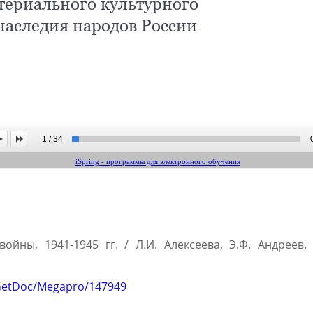
ны, 1941-1945 гг. / Л.И. Алексеева, Э.Ф. Андреев. - 
o/GetDoc/Megapro/147949