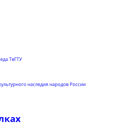
еда ТвГТУ
 культурного наследия народов России
лках